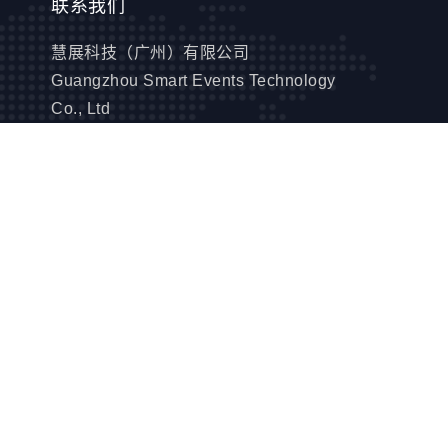
联系我们
慧展科技（广州）有限公司
Guangzhou Smart Events Technology
Co., Ltd
邮箱：
waijiehu@mail.mieevents.com
电话：
+86(20)31600269
地址1：广州市海珠区新港东路620号1301
房自编1314号单元
地址2：广州市增城区新塘镇沿江大道20号
1306房