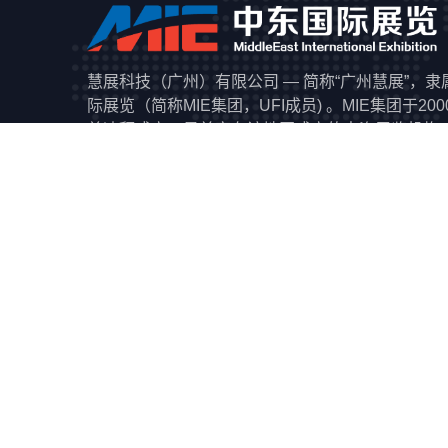
慧展科技（广州）有限公司 — 简称“广州慧展”，
际展览（简称MIE集团，UFI成员) 。MIE集团于20
酋迪拜成立，是首家在该地区成立的中资展览机构
国企业“以展团形式”赴中东参展之先河。在迪拜展
后，MIE集团又陆续开辟沙特、卡塔尔、伊拉克、
国家，独家代理当地100多个知名国际展会；2015年
集团开始在非洲举办“中国贸易周”(ChinaTradeWeek
CTW）系列品牌展，被称为“非洲的广交会”，累计
中国外向型企业进入中东非市场，逐步形成了“立足
企业提供一站式服务”发展理念和服务特色。