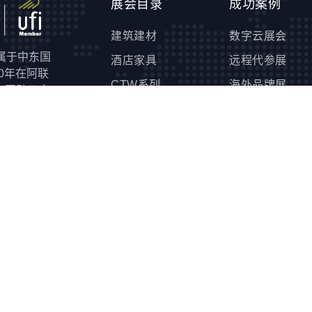
展会目录
成功案例
建筑建材
数字云展会
隶属于中东国
酒店家具
远程代参展
00年在阿联
CTW系列
海外品牌展
，开辟了中
览市场成熟
能源环保
商务和会议
埃及等周边
农业食品
投资和运营
起，MIE
, 简称
工业制造
帮助8万多家
EVS电动车及未来
中东非，为
出行展
日用消费品
电子通信及安防