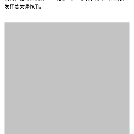
业，致力于在沙特王国提供先进的电动汽车充电和能源管
理解决方案。作为Wallbox 充电器在沙特阿拉伯的独家经
销商，他们在根据“2030愿景”加速向可持续交通转型方面
发挥着关键作用。