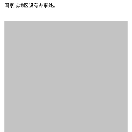
Frost & Sullivan
全球增长咨询公司frost& Sullivan是一家国际著名的
市场研究、出版和培训公司，其每年完成大量单客户市场
及策略咨询项目并出版50多个行业领域的上千份报告。40
多年来，Frost&Sullivan涉猎300多个关键工业领域，已