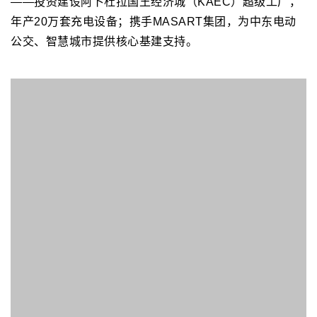
和工厂认证，国际、国内同行业中产品系列齐全、产品认
证广泛的防爆专业企业。
Vista Charge
Vista Charge 是沙特领先的先进电动汽车充电解决方
案提供商，致力于推动沙特向清洁和互联交通转型，他们
的使命是实现电动汽车充电的无缝、智能和可扩展性。从
智能充电站到面向用户和运营商的集成平台，Vista Char
ge在扩大国家电动汽车基础设施和实现符合“2030 愿景”
的可持续交通方面发挥着关键作用。
汽车服务