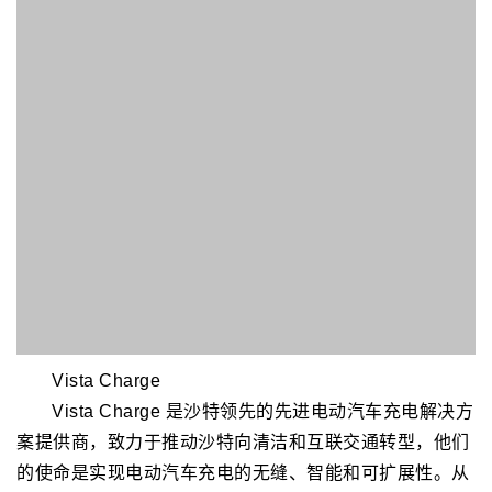
SIXT
SIXT是国际领先的高品质移动服务提供商。凭借其产
品 SIXT rent、SIXT share、SIXT ride 和 SIXT+，该公
司在车辆和商用车租赁、汽车共享、网约车和汽车订阅领
域提供独特的综合优质移动服务。SIXT 在全球 100 多个
国家或地区设有办事处。