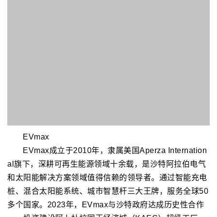
EVmax成立于2010年，隶属美国Aperza Internation
al旗下，深耕可再生能源领域十余载，是沙特阿拉伯电气
和太阳能解决方案领域值得信赖的领导者。通过智能充电
桩、混合太阳能系统、城市智慧杆三大王牌，服务全球50
多个国家。2023年，EVmax与沙特政府达成历史性合作
——投资建设阿卜杜拉国王经济城（KAEC）超级工厂，
年产20万套充电设备；携手MASART集团，为中东电动
公交、智慧城市提供核心基建支持。
华荣防爆
华荣科技股份有限公司始创于1987年，是以防爆产业
为龙头，集产品研发、制造、销售一条龙的多元化企业，
是全球防爆行业中规模最大的防爆生产基地之一。华荣相
关产品关键技术指标已达到国际先进、国内领先的技术水
平，获得了欧盟ATEX、国际IECEx等众多国际产品认证