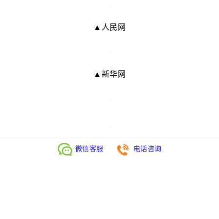
▲人民网
▲新华网
微信客服
电话咨询
https://gz.mieevents.com/upload/files/2024/11/11.11_
MIE25年展会列表.pdf
-- END --